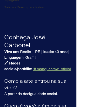
Coletivo Direito para todos
Log In
Conheça José 
Carbonel
Vive em:
 Recife – PE | 
Idade:
 43 anos| 
Linguagem:
 Graffiti
🔗 
Redes 
sociais/portfólio:
@manguecrew_oficial
Como a arte entrou na sua 
vida?
A partir da desigualdade social.
Quem é você além da sua 