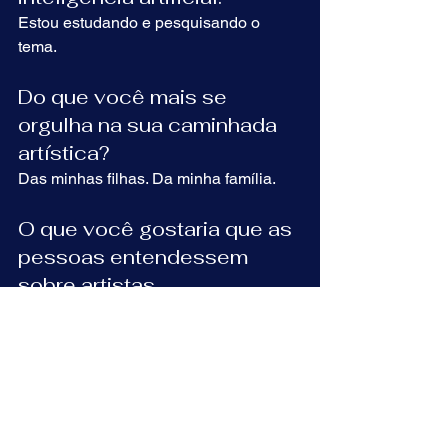
Estou estudando e pesquisando o 
tema.
Do que você mais se 
orgulha na sua caminhada 
artística?
Das minhas filhas. Da minha família.
O que você gostaria que as 
pessoas entendessem 
sobre artistas 
independentes?
Valorização.É isso que precisamos. É 
isso que merecemos.
100 Vozes da Arte