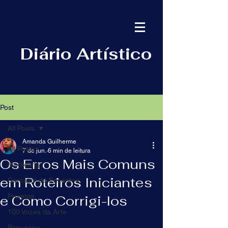
Diário Artístico
Post
All Posts
Amanda Guilherme
All Posts
7 de jun.
6 min de leitura
Os Erros Mais Comuns
Marketing
em Roteiros Iniciantes
Carnaval de Encantos
Projetos
e Como Corrigi-los
100 Vozes da Arte
Papagena