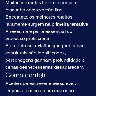
Muitos iniciantes tratam o primeiro 
rascunho como versão final.
Entretanto, os melhores roteiros 
raramente surgem na primeira tentativa.
A reescrita é parte essencial do 
processo profissional.
É durante as revisões que problemas 
estruturais são identificados, 
personagens ganham profundidade e 
cenas desnecessárias desaparecem.
Como corrigir
Aceite que escrever é reescrever.
Depois de concluir um rascunho:
Faça uma pausa antes de revisá-lo;
Busque feedback de leitores 
confiáveis;
Analise críticas com abertura;
Produza novas versões.
Quanto mais experiência um roteirista 