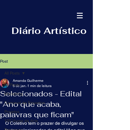
Diário Artístico
Post
All Posts
Amanda Guilherme
All Posts
6 de jan.
1 min de leitura
Selecionados - Edital
Marketing
"Ano que acaba,
Carnaval de Encantos
Projetos
palavras que ficam"
100 Vozes da Arte
O Coletivo tem o prazer de divulgar os 
Papagena