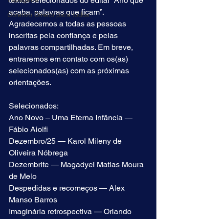
textos selecionados do edital “Ano que 
acaba, palavras que ficam”.
Coletivo Direito para todos
Agradecemos a todas as pessoas 
inscritas pela confiança e pelas 
Log In
palavras compartilhadas. Em breve, 
entraremos em contato com os(as) 
selecionados(as) com as próximas 
orientações.
Selecionados:
Ano Novo – Uma Eterna Infância — 
Fábio Aiolfi
Dezembro/25 — Karol Mileny de 
Oliveira Nóbrega
Dezembrite — Magadyel Matias Moura 
de Melo
Despedidas e recomeços — Alex 
Manso Barros
Imaginária retrospectiva — Orlando 