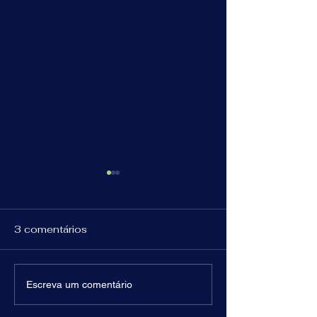
3 comentários
Escrevendo no Vento,
Rumo a Brasília
Escreva um comentário
Guardando na Terra:
Coletivo Direit